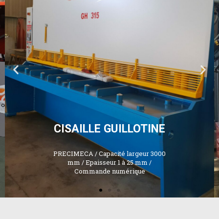
POTENCE DE
SOUDAGE ESAB
Unités de potence modulaires / Têtes
de soudage pour le procédé SAW /
système d'approvisionnement et
d'aspiration de flux / Caméra de
surveillance /chariot sur rail