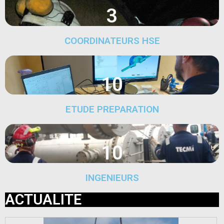
3
COORDINATEURS HSE
10
ETUDE PREPARATION
10
INGENIEURS
ACTUALITE