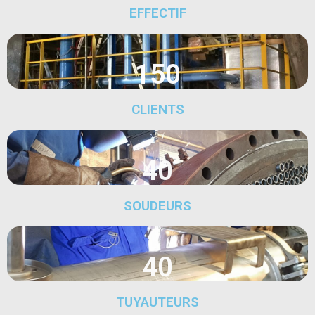
EFFECTIF
150
CLIENTS
40
SOUDEURS
40
TUYAUTEURS